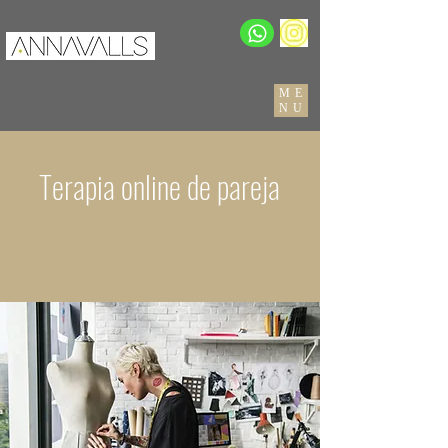
PSICÓLOGA
ME
NU
Terapia online de pareja